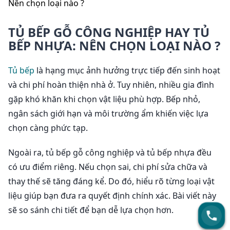
Nên chọn loại nào ?
TỦ BẾP GỖ CÔNG NGHIỆP HAY TỦ
BẾP NHỰA: NÊN CHỌN LOẠI NÀO ?
Liên hệ ngay hôm nay
Tủ bếp
là hạng mục ảnh hưởng trực tiếp đến sinh hoạt
và chi phí hoàn thiện nhà ở. Tuy nhiên, nhiều gia đình
Chúng tôi sẽ liên hệ ngay khi bạn gửi thông tin
gặp khó khăn khi chọn vật liệu phù hợp. Bếp nhỏ,
ngân sách giới hạn và môi trường ẩm khiến việc lựa
chọn càng phức tạp.
Ngoài ra, tủ bếp gỗ công nghiệp và tủ bếp nhựa đều
Họ và tên *
có ưu điểm riêng. Nếu chọn sai, chi phí sửa chữa và
thay thế sẽ tăng đáng kể. Do đó, hiểu rõ từng loại vật
liệu giúp bạn đưa ra quyết định chính xác. Bài viết này
Email *
sẽ so sánh chi tiết để bạn dễ lựa chọn hơn.