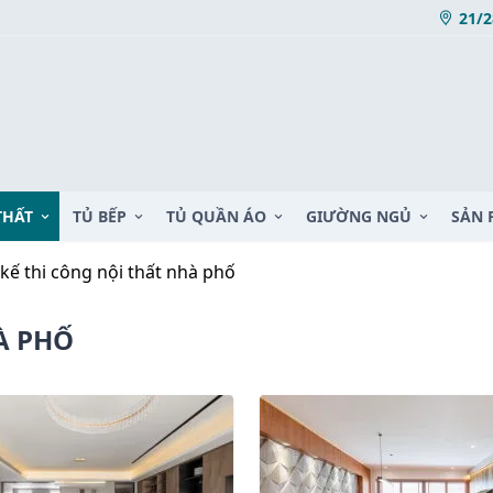
21/2
THẤT
TỦ BẾP
TỦ QUẦN ÁO
GIƯỜNG NGỦ
SẢN 
 kế thi công nội thất nhà phố
À PHỐ