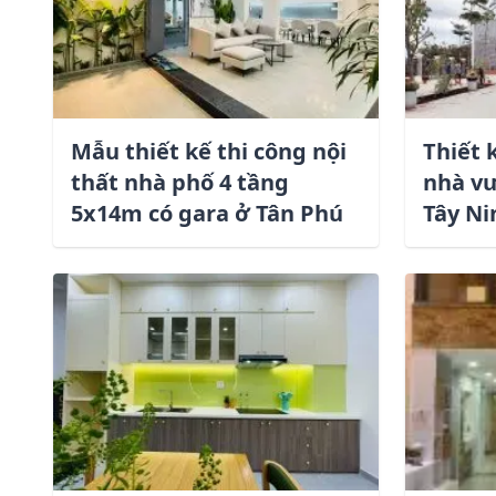
Mẫu thiết kế thi công nội
Thiết 
thất nhà phố 4 tầng
nhà vư
5x14m có gara ở Tân Phú
Tây Ni
Họ và tên *