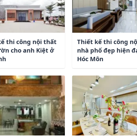
kế thi công nội thất
Thiết kế thi công nộ
ờn cho anh Kiệt ở
nhà phố đẹp hiện đ
nh
Hóc Môn
Liên hệ ngay hôm nay
Chúng tôi sẽ liên hệ ngay khi bạn gửi thông tin
Email *