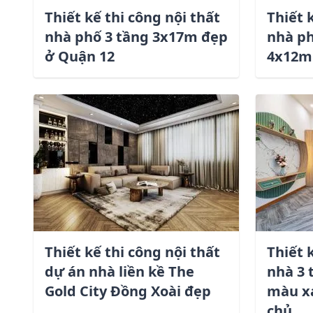
Số điện thoại *
Thiết kế thi công nội thất
Thiết 
nhà phố 3 tầng 3x17m đẹp
nhà ph
ở Quận 12
4x12m
Chi tiết dự án *
Thiết kế thi công nội thất
Thiết 
dự án nhà liền kề The
nhà 3 
Gold City Đồng Xoài đẹp
màu xa
chủ