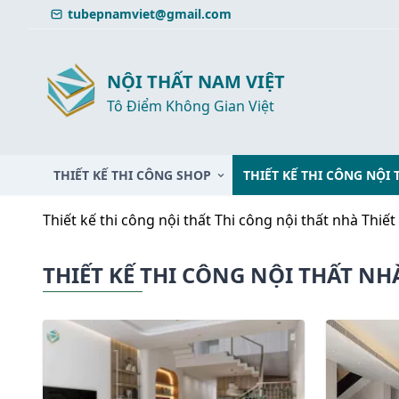
Skip
tubepnamviet@gmail.com
to
content
NỘI THẤT NAM VIỆT
Tô Điểm Không Gian Việt
THIẾT KẾ THI CÔNG SHOP
THIẾT KẾ THI CÔNG NỘI 
Thiết kế thi công nội thất
Thi công nội thất nhà
Thiết
THIẾT KẾ THI CÔNG NỘI THẤT NH