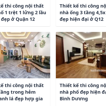
Dịch vụ quan tâm *
kế thi công nội thất
Thiết kế thi công nộ
ố 1 trệt 1 lửng 2 lầu
nhà ống 3 tầng 4,5
 đẹp ở Quận 12
đẹp hiện đại ở Q12
Gửi yêu cầu
kế thi công nội thất
Thiết kế thi công nộ
tầng trong hẻm
nhà phố đẹp hiện đ
nh lá đẹp hợp gia
Bình Dương