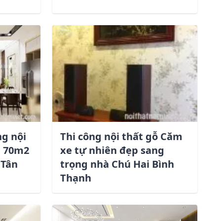
ng nội
Thi công nội thất gỗ Căm
g 70m2
xe tự nhiên đẹp sang
 Tân
trọng nhà Chú Hai Bình
Thạnh