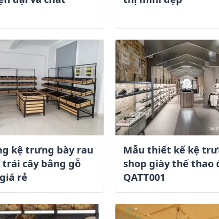
ng kệ trưng bày rau
Mẫu thiết kế kệ tr
 trái cây bằng gỗ
shop giày thể thao
giá rẻ
QATT001