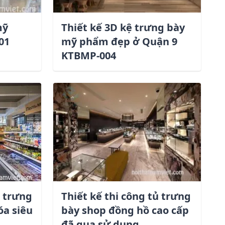
mỹ
Thiết kế 3D kệ trưng bày
01
mỹ phẩm đẹp ở Quận 9
KTBMP-004
ệ trưng
Thiết kế thi công tủ trưng
óa siêu
bày shop đồng hồ cao cấp
đã qua sử dụng