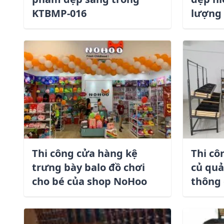
KTBMP-016
lượng
Thi công cửa hàng kệ
Thi cô
trưng bày balo đồ chơi
củ quả
cho bé của shop NoHoo
thông 