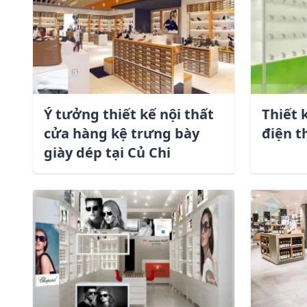
Số điện thoại *
Chi tiết dự án *
Ý tưởng thiết kế nội thất
Thiết 
cửa hàng kệ trưng bày
điện t
giày dép tại Củ Chi