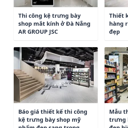
Thi công kệ trưng bày
Thiết 
shop mắt kính ở Đà Nẵng
hàng 
AR GROUP JSC
đẹp
Báo giá thiết kế thi công
Mẫu th
kệ trưng bày shop mỹ
trưng 
phẩm đẹp sang trong
đẹp hi