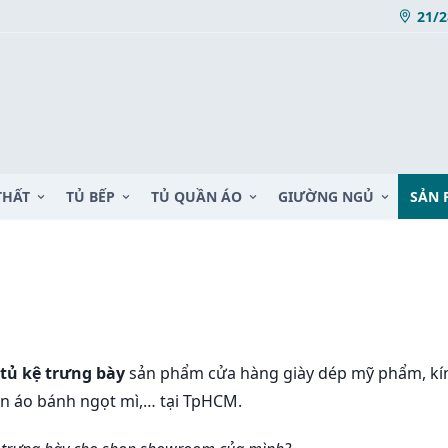
21/2
THẤT
TỦ BẾP
TỦ QUẦN ÁO
GIƯỜNG NGỦ
SẢN 
tủ kệ trưng bày
sản phẩm cửa hàng giày dép mỹ phẩm, kính
uần áo bánh ngọt mì,… tại TpHCM.