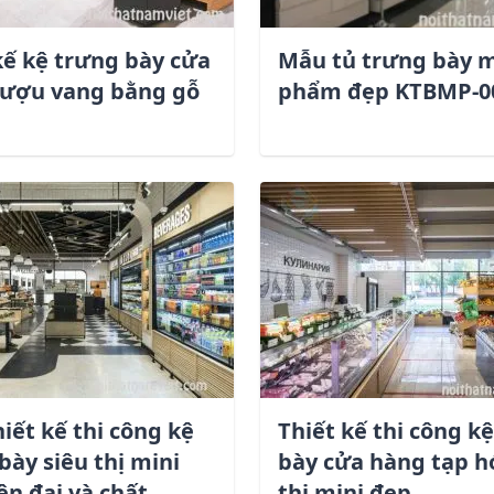
kế kệ trưng bày cửa
Mẫu tủ trưng bày 
rượu vang bằng gỗ
phẩm đẹp KTBMP-0
iết kế thi công kệ
Thiết kế thi công k
bày siêu thị mini
bày cửa hàng tạp h
ện đại và chất
thị mini đẹp