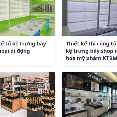
Dịch vụ quan tâm *
kế tủ kệ trưng bày
Thiết kế thi công tủ
hoại di động
kệ trưng bày shop 
hoa mỹ phẩm KTBM
Gửi yêu cầu