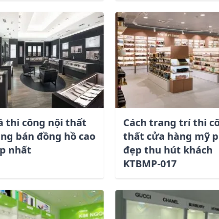
Liên hệ ngay hôm nay
Chúng tôi sẽ liên hệ ngay khi bạn gửi thông tin
á thi công nội thất
Cách trang trí thi c
ng bán đồng hồ cao
thất cửa hàng mỹ 
p nhất
đẹp thu hút khách
KTBMP-017
Email *