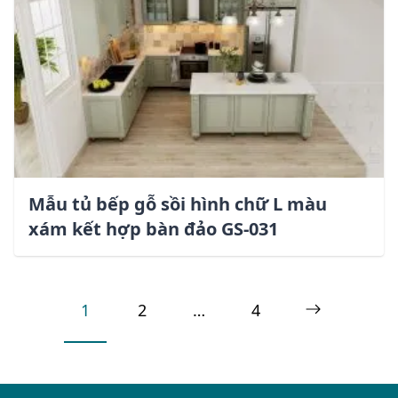
Mẫu tủ bếp gỗ sồi hình chữ L màu
xám kết hợp bàn đảo GS-031
Posts
Page
1
Page
2
…
Page
4
Next
page
pagination