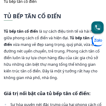
Họ và tên *
Tủ bếp tân cổ điển
TỦ BẾP TÂN CỔ ĐIỂN
Email *
Tủ bếp tân cổ điển
là sự cách điệu tinh tế và hài hòa
giữa phong cách cổ điển và hiện đại.
Tủ bếp tân cổ
Số điện thoại *
điển
vừa mang vẻ đẹp sang trọng, quý phái, vừa có
đường nét uyển chuyển, trẻ trung. Phong cách tân cổ
điển luôn là sự lựa chọn hàng đầu của các gia chủ sở
Dịch vụ quan tâm *
hữu những căn biệt thự mang tổng thể không gian
kiến trúc tân cổ điển. Đây là một ý tưởng rất hay cho
Chi tiết dự án *
không gian nhà phố, nhà ống.
Giá trị nổi bật của tủ bếp tân cổ điển:
Sự hòa quyện nét đặc trưng của hai phong cách cổ