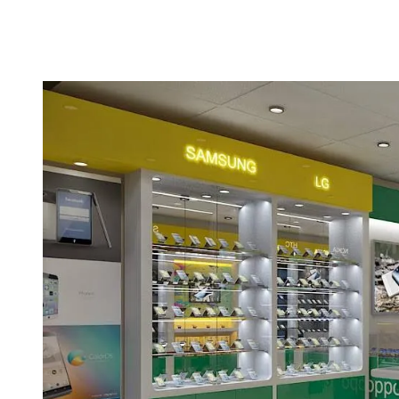
Họ và tên *
Số điện thoại *
Chi tiết dự án *