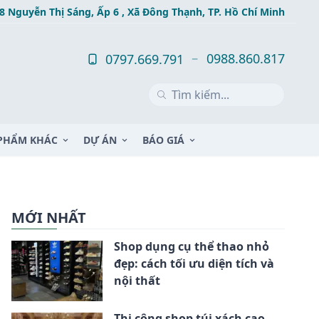
8 Nguyễn Thị Sáng, Ấp 6 , Xã Đông Thạnh, TP. Hồ Chí Minh
0988.860.817
0797.669.791
PHẨM KHÁC
DỰ ÁN
BÁO GIÁ
MỚI NHẤT
Shop dụng cụ thể thao nhỏ
đẹp: cách tối ưu diện tích và
nội thất
Thi công shop túi xách cao