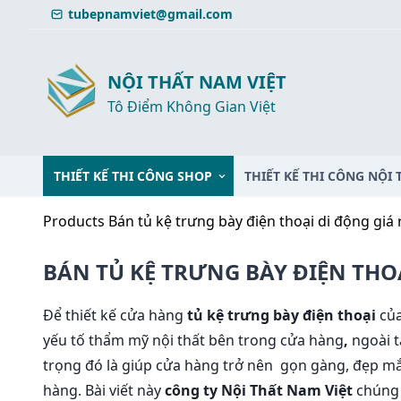
Skip
tubepnamviet@gmail.com
to
content
NỘI THẤT NAM VIỆT
Tô Điểm Không Gian Việt
THIẾT KẾ THI CÔNG SHOP
THIẾT KẾ THI CÔNG NỘI 
Products
Bán tủ kệ trưng bày điện thoại di động giá r
BÁN TỦ KỆ TRƯNG BÀY ĐIỆN THOA
Để thiết kế cửa hàng
tủ kệ trưng bày điện thoại
củ
yếu tố thẩm mỹ nội thất bên trong cửa hàng
,
ngoài t
trọng đó là giúp cửa hàng trở nên gọn gàng, đẹp mă
hàng. Bài viết này
công ty Nội Thất Nam Việt
chúng t