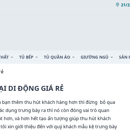
21/2
THẤT
TỦ BẾP
TỦ QUẦN ÁO
GIƯỜNG NGỦ
SẢN 
ẻ
̣I DI ĐỘNG GIÁ RẺ
a bạn thêm thu hút khách hàng hơn thì đừng bỏ qua
ác dụng trưng bày ra thì nó còn đóng vai trò quan
́t hơn, và hơn hết tạo ấn tượng giúp thu hút khách
ôi xin giới thiệu đến với quý khách mẫu kệ trưng bày